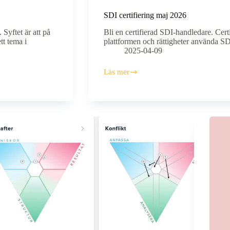
SDI certifiering maj 2026
Syftet är att på
Bli en certifierad SDI-handledare. Certi
ett tema i
plattformen och rättigheter använda SD
2025-04-09
Läs mer
SDI
certifiering
maj
2026