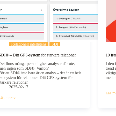
Relationell intelligens
SDI
SDI® – Ditt GPS-system för starkare relationer
10 fra
Det finns många personlighetsanalyser där ute,
I den 
men ingen som SDI®. Varför?
trend 
För att SDI® inte bara är en analys – det är ett helt
viktig
ekosystem för relationer. Ditt GPS-system för
mella
starkare relationer
2025-02-17
Läs m
10
Läs mer
framti
SDI®
och
–
vi
itt
fastna
GPS-