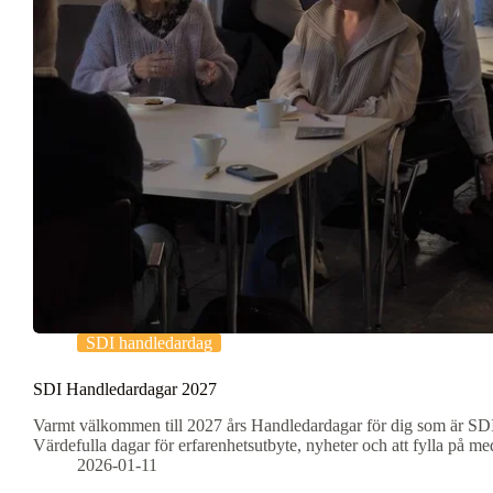
SDI handledardag
SDI Handledardagar 2027
Varmt välkommen till 2027 års Handledardagar för dig som är SDI-
Värdefulla dagar för erfarenhetsutbyte, nyheter och att fylla på me
2026-01-11