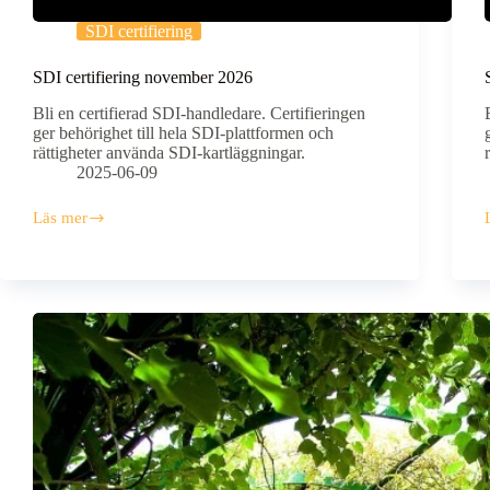
SDI certifiering
SDI certifiering november 2026
Bli en certifierad SDI-handledare. Certifieringen
ger behörighet till hela SDI-plattformen och
rättigheter använda SDI-kartläggningar.
2025-06-09
Läs mer
SDI
certifiering
c
november
2026