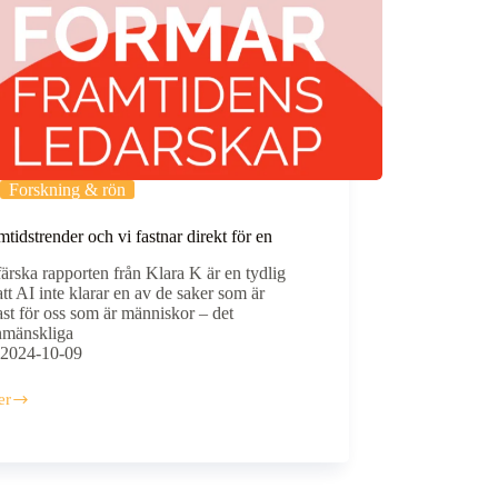
Forskning & rön
mtidstrender och vi fastnar direkt för en
färska rapporten från Klara K är en tydlig
att AI inte klarar en av de saker som är
ast för oss som är människor – det
nmänskliga
2024-10-09
er
dstrender
r