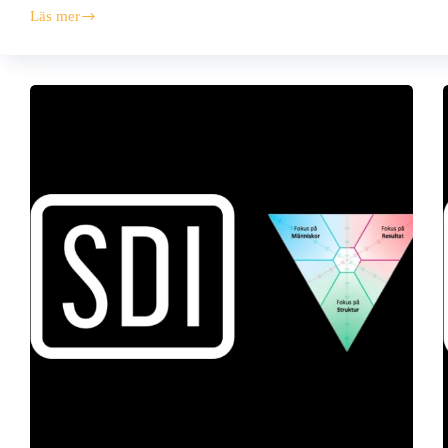
Läs mer
SDI
Handledardagar
2027