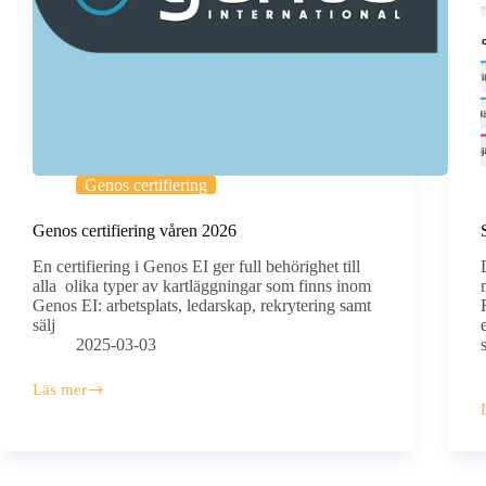
Genos certifiering
Genos certifiering våren 2026
En certifiering i Genos EI ger full behörighet till
alla olika typer av kartläggningar som finns inom
Genos EI: arbetsplats, ledarskap, rekrytering samt
sälj
2025-03-03
Läs mer
Genos
certifiering
våren
2026
D