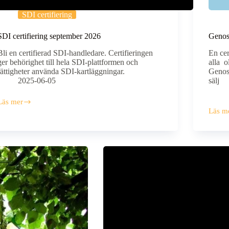
SDI certifiering
SDI certifiering september 2026
Genos 
Bli en certifierad SDI-handledare. Certifieringen
En cer
ger behörighet till hela SDI-plattformen och
alla o
rättigheter använda SDI-kartläggningar.
Genos 
2025-06-05
sälj
Läs mer
SDI
Läs m
ertifiering
Genos
september
certifi
2026
höste
2026