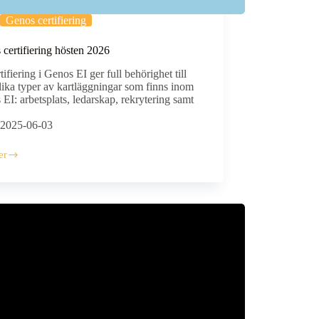
Genos certifiering
certifiering hösten 2026
tifiering i Genos EI ger full behörighet till
lika typer av kartläggningar som finns inom
EI: arbetsplats, ledarskap, rekrytering samt
2025-06-03
er
ering
n