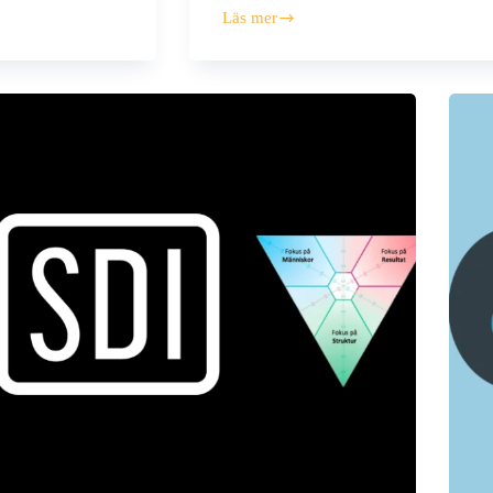
Läs mer
SDI
Handledardagar
2026