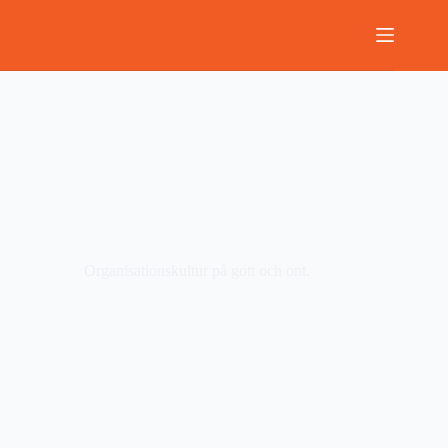
Hoppa
till
innehåll
Organisationskultur på gott och ont.