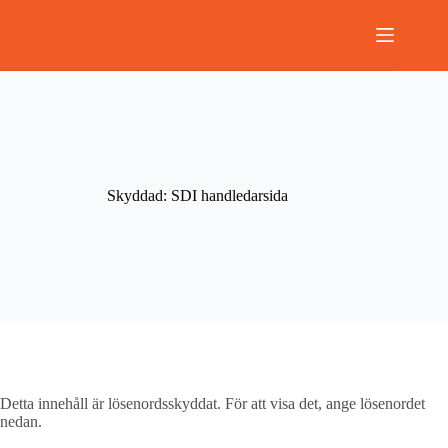
Hoppa
till
innehåll
Skyddad: SDI handledarsida
Detta innehåll är lösenordsskyddat. För att visa det, ange lösenordet
nedan.