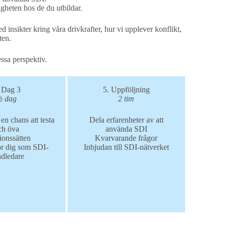
gheten hos de du utbildar.
d insikter kring våra drivkrafter, hur vi upplever konflikt,
eten.
essa perspektiv.
 Dag 3
5. Uppföljning
½ dag
2 tim
en chans att testa
Dela erfarenheter av att
ch öva
använda SDI
ionssätten
Kvarvarande frågor
ör dig som SDI-
Inbjudan till SDI-nätverket
dledare