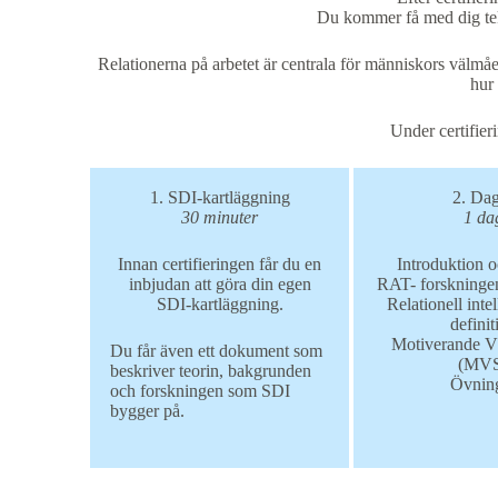
Du kommer få med dig tekn
Relationerna på arbetet är centrala för människors välmå
hur 
Under certifier
1. SDI-kartläggning
2. Da
30 minuter
1 da
Innan certifieringen får du en
Introduktion o
inbjudan att göra din egen
RAT- forskning
SDI-kartläggning.
Relationell inte
definit
Motiverande V
Du får även ett dokument som
(MV
beskriver teorin, bakgrunden
Övnin
och forskningen som SDI
bygger på.