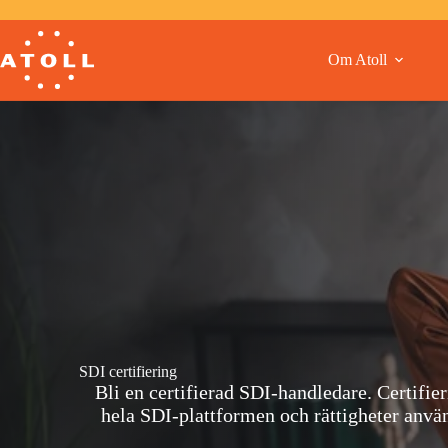
Hoppa
till
innehåll
Om Atoll
SDI certifiering
Bli en certifierad SDI-handledare. Certifier
hela SDI-plattformen och rättigheter anvä