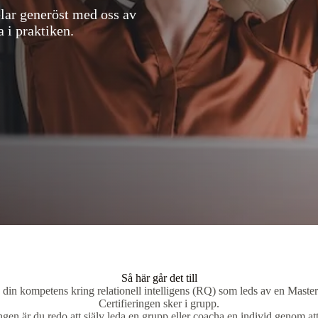
elar generöst med oss av
a i praktiken.
Så här går det till
 din kompetens kring relationell intelligens (RQ) som leds av en Master 
Certifieringen sker i grupp.
ringen är du redo att själv leda en grupp eller coacha en individ genom a