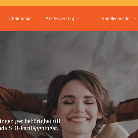
Utbildningar
Analysverktyg
Handledarsidor
ingen ger behörighet till
nda SDI-kartläggningar.