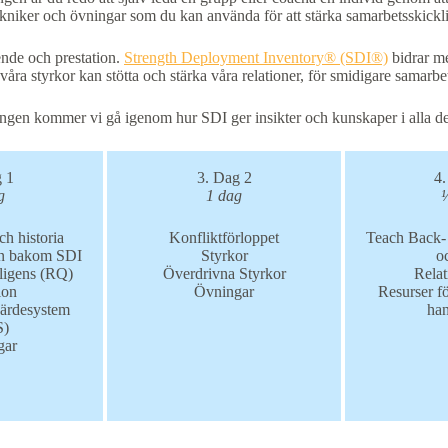
iker och övningar som du kan använda för att stärka samarbetsskickli
ende och prestation.
Strength Deployment Inventory® (SDI®)
bidrar me
våra styrkor kan stötta och stärka våra relationer, för smidigare samarb
ingen kommer vi gå igenom hur SDI ger insikter och kunskaper i alla d
g 1
3. Dag 2
4.
g
1 dag
ch historia
Konfliktförloppet
Teach Back- 
en bakom SDI
Styrkor
o
lligens (RQ)
Överdrivna Styrkor
Relat
ion
Övningar
Resurser f
ärdesystem
han
S)
gar