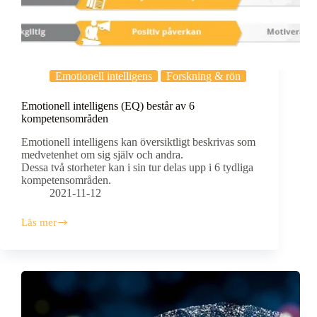
Emotionell intelligens
Forskning & rön
Emotionell intelligens (EQ) består av 6
kompetensområden
Emotionell intelligens kan översiktligt beskrivas som
medvetenhet om sig själv och andra.
Dessa två storheter kan i sin tur delas upp i 6 tydliga
kompetensområden.
2021-11-12
Läs mer
Emotionell
intelligens
(EQ)
består
av
6
kompetensområden