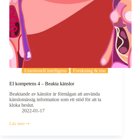
Emotionell intelligens
Forskning & rön
EI kompetens 4 – Beakta känslor
Beaktande av känslor är förmågan att använda
känslomässig information som ett stöd för att ta
kloka beslut.
2022-01-17
Läs mer
EI
kompetens
4