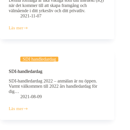
Denna förmåga är lika viktiga som ditt intellekt (IQ)
när det kommer till att skapa framgång och
välmående i ditt yrkesliv och ditt privatliv.
2021-11-07
Läs mer
Vad
är
emotionell
intelligens
EI?
SDI handledardag
SDI-handledardag
SDI-handledardag 2022 – anmälan är nu öppen.
Varmt välkommen till 2022 års handledardag för
dig…
2021-08-09
Läs mer
SDI-
handledardag