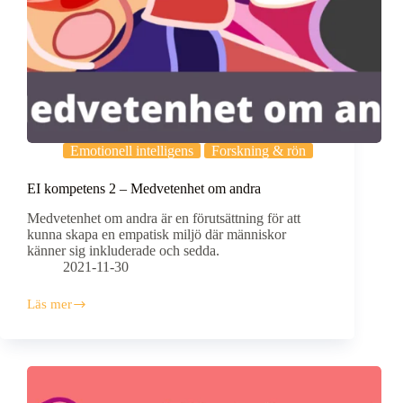
Emotionell intelligens
Forskning & rön
EI kompetens 2 – Medvetenhet om andra
Medvetenhet om andra är en förutsättning för att
kunna skapa en empatisk miljö där människor
känner sig inkluderade och sedda.
2021-11-30
Läs mer
EI
kompetens
2
–
Medvetenhet
om
andra