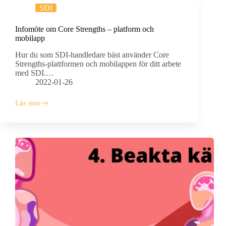
SDI
Infomöte om Core Strengths – platform och
mobilapp
Hur du som SDI-handledare bäst använder Core
Strengths-plattformen och mobilappen för ditt arbete
med SDI.…
2022-01-26
Läs mer
Infomöte
om
Core
Strengths
–
platform
och
mobilapp